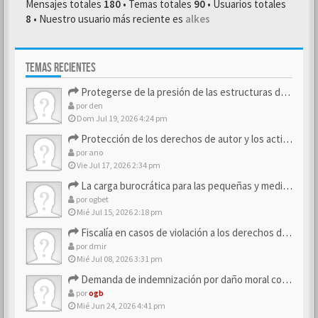
Mensajes totales
180
• Temas totales
90
• Usuarios totales
8
• Nuestro usuario más reciente es
alkes
TEMAS RECIENTES
Protegerse de la presión de las estructuras de control
por
den
Dom Jul 19, 2026 4:24 pm
Protección de los derechos de autor y los activos de marca
por
ano
Vie Jul 17, 2026 2:34 pm
La carga burocrática para las pequeñas y medianas empresas
por
ogbet
Mié Jul 15, 2026 2:18 pm
Fiscalía en casos de violación a los derechos de los consum…
por
dmir
Mié Jul 08, 2026 3:31 pm
Demanda de indemnización por daño moral contra la empresa
por
ogb
Mié Jun 24, 2026 4:41 pm