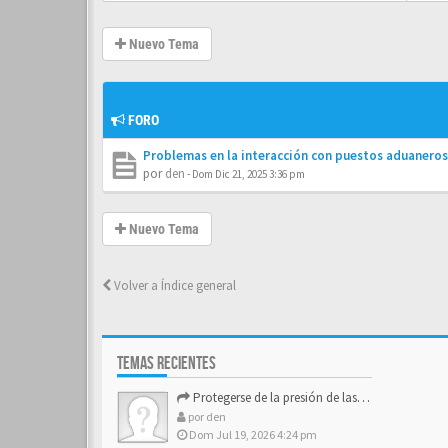
Nuevo Tema
FORO
Problemas en la interacción con puestos aduaneros
por
den
-
Dom Dic 21, 2025 3:36 pm
Nuevo Tema
Volver a Índice general
TEMAS RECIENTES
Protegerse de la presión de las estructuras de control
por
den
Dom Jul 19, 2026 4:24 pm