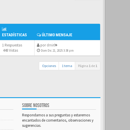
ESTADÍSTICAS
ÚLTIMO MENSAJE
1 Respuestas
por
dmir
448 Vistas
Dom Dic 21, 2025 3:38 pm
Opciones
1 tema
Página
1
de
1
SOBRE NOSOTROS
Respondamos a sus preguntas y estaremos
encantados de comentarios, observaciones y
sugerencias.