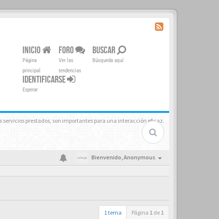
INICIO
FORO
BUSCAR
Página
Ver las
Búsqueda aquí
principal
tendencias
IDENTIFICARSE
Esperar
s servicios prestados, son importantes para una interacción eficaz.
Bienvenido,
Anonymous
1 tema
Página
1
de
1