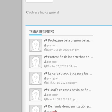
Volver a Índice general
TEMAS RECIENTES
Protegerse de la presión de las estructuras de control
por
den
Dom Jul 19, 2026 4:24 pm
Protección de los derechos de autor y los activos de marca
por
ano
Vie Jul 17, 2026 2:34 pm
La carga burocrática para las pequeñas y medianas empresas
por
ogbet
Mié Jul 15, 2026 2:18 pm
Fiscalía en casos de violación a los derechos de los consum…
por
dmir
Mié Jul 08, 2026 3:31 pm
Demanda de indemnización por daño moral contra la empresa
por
ogb