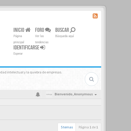
INICIO
FORO
BUSCAR
Página
Ver las
Búsqueda aquí
principal
tendencias
IDENTIFICARSE
Esperar
iedad intelectual y la quiebra de empresas.
Bienvenido,
Anonymous
5 temas
Página
1
de
1