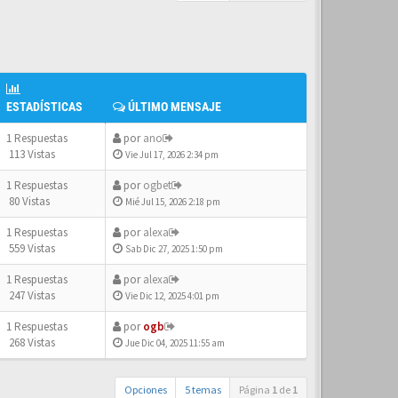
ESTADÍSTICAS
ÚLTIMO MENSAJE
1 Respuestas
por
ano
113 Vistas
Vie Jul 17, 2026 2:34 pm
1 Respuestas
por
ogbet
80 Vistas
Mié Jul 15, 2026 2:18 pm
1 Respuestas
por
alexa
559 Vistas
Sab Dic 27, 2025 1:50 pm
1 Respuestas
por
alexa
247 Vistas
Vie Dic 12, 2025 4:01 pm
1 Respuestas
por
ogb
268 Vistas
Jue Dic 04, 2025 11:55 am
Opciones
5 temas
Página
1
de
1