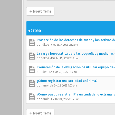
Nuevo Tema
FORO
Protección de los derechos de autor y los activos 
por
dkoz
-
Vie Jul 17, 2026 2:32 pm
La carga burocrática para las pequeñas y medianas
por
dkoz
-
Mié Jul 15, 2026 2:17 pm
Exoneración de la obligación de utilizar equipo de 
por
den
-
Sab Dic 27, 2025 1:49 pm
¿Cómo registrar una sociedad anónima?
por
ano
-
Vie Dic 12, 2025 4:00 pm
¿Cómo puedo registrar IP a un ciudadano extranjero
por
dmir
-
Jue Dic 04, 2025 11:53 am
Nuevo Tema