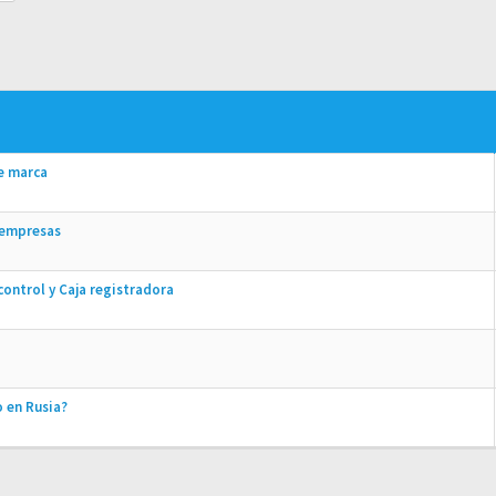
de marca
 empresas
control y Caja registradora
 en Rusia?