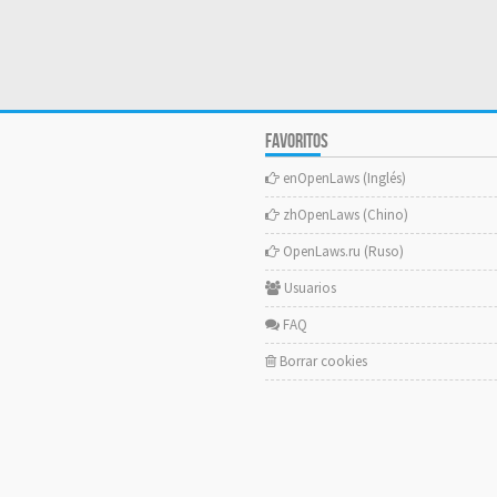
FAVORITOS
enOpenLaws (Inglés)
zhOpenLaws (Chino)
OpenLaws.ru (Ruso)
Usuarios
FAQ
Borrar cookies