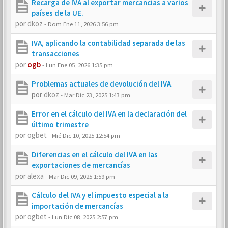
Recarga de IVA al exportar mercancías a varios
países de la UE.
por
dkoz
-
Dom Ene 11, 2026 3:56 pm
IVA, aplicando la contabilidad separada de las
transacciones
por
ogb
-
Lun Ene 05, 2026 1:35 pm
Problemas actuales de devolución del IVA
por
dkoz
-
Mar Dic 23, 2025 1:43 pm
Error en el cálculo del IVA en la declaración del
último trimestre
por
ogbet
-
Mié Dic 10, 2025 12:54 pm
Diferencias en el cálculo del IVA en las
exportaciones de mercancías
por
alexa
-
Mar Dic 09, 2025 1:59 pm
Cálculo del IVA y el impuesto especial a la
importación de mercancías
por
ogbet
-
Lun Dic 08, 2025 2:57 pm