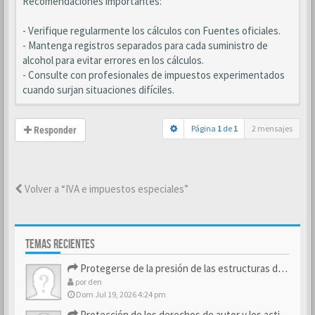
Recomendaciones importantes:
- Verifique regularmente los cálculos con Fuentes oficiales.
- Mantenga registros separados para cada suministro de
alcohol para evitar errores en los cálculos.
- Consulte con profesionales de impuestos experimentados
cuando surjan situaciones difíciles.
Página
1
de
1
2 mensajes
Responder
Volver a “IVA e impuestos especiales”
TEMAS RECIENTES
Protegerse de la presión de las estructuras de control
por
den
Dom Jul 19, 2026 4:24 pm
Protección de los derechos de autor y los activos de marca