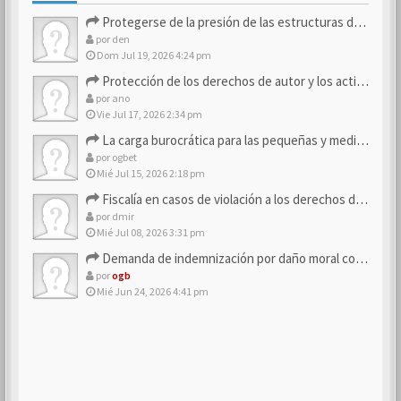
Protegerse de la presión de las estructuras de control
por
den
Dom Jul 19, 2026 4:24 pm
Protección de los derechos de autor y los activos de marca
por
ano
Vie Jul 17, 2026 2:34 pm
La carga burocrática para las pequeñas y medianas empresas
por
ogbet
Mié Jul 15, 2026 2:18 pm
Fiscalía en casos de violación a los derechos de los consum…
por
dmir
Mié Jul 08, 2026 3:31 pm
Demanda de indemnización por daño moral contra la empresa
por
ogb
Mié Jun 24, 2026 4:41 pm