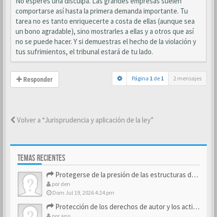
No esperes una disculpa. Las grandes empresas suelen
comportarse así hasta la primera demanda importante. Tu
tarea no es tanto enriquecerte a costa de ellas (aunque sea
un bono agradable), sino mostrarles a ellas y a otros que así
no se puede hacer. Y si demuestras el hecho de la violación y
tus sufrimientos, el tribunal estará de tu lado.
Página
1
de
1
2 mensajes
Responder
Volver a “Jurisprudencia y aplicación de la ley”
TEMAS RECIENTES
Protegerse de la presión de las estructuras de control
por
den
Dom Jul 19, 2026 4:24 pm
Protección de los derechos de autor y los activos de marca
por
ano