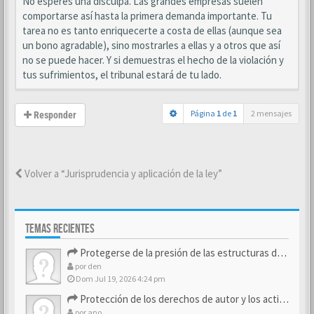
No esperes una disculpa. Las grandes empresas suelen
comportarse así hasta la primera demanda importante. Tu
tarea no es tanto enriquecerte a costa de ellas (aunque sea
un bono agradable), sino mostrarles a ellas y a otros que así
no se puede hacer. Y si demuestras el hecho de la violación y
tus sufrimientos, el tribunal estará de tu lado.
Página
1
de
1
2 mensajes
Responder
Volver a “Jurisprudencia y aplicación de la ley”
TEMAS RECIENTES
Protegerse de la presión de las estructuras de control
por
den
Dom Jul 19, 2026 4:24 pm
Protección de los derechos de autor y los activos de marca
por
ano