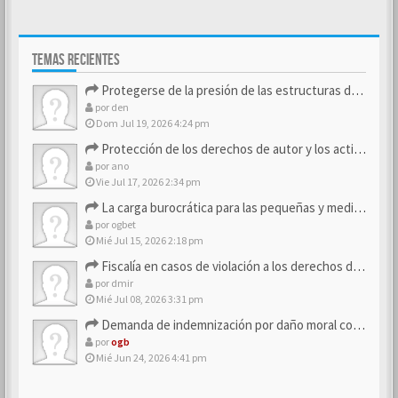
TEMAS RECIENTES
Protegerse de la presión de las estructuras de control
por
den
Dom Jul 19, 2026 4:24 pm
Protección de los derechos de autor y los activos de marca
por
ano
Vie Jul 17, 2026 2:34 pm
La carga burocrática para las pequeñas y medianas empresas
por
ogbet
Mié Jul 15, 2026 2:18 pm
Fiscalía en casos de violación a los derechos de los consum…
por
dmir
Mié Jul 08, 2026 3:31 pm
Demanda de indemnización por daño moral contra la empresa
por
ogb
Mié Jun 24, 2026 4:41 pm