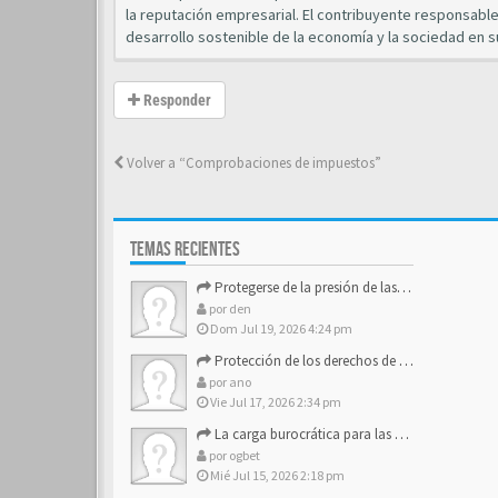
la reputación empresarial. El contribuyente responsable,
desarrollo sostenible de la economía y la sociedad en s
Responder
Volver a “Comprobaciones de impuestos”
TEMAS RECIENTES
Protegerse de la presión de las estructuras de control
por
den
Dom Jul 19, 2026 4:24 pm
Protección de los derechos de autor y los activos de marca
por
ano
Vie Jul 17, 2026 2:34 pm
La carga burocrática para las pequeñas y medianas empresas
por
ogbet
Mié Jul 15, 2026 2:18 pm