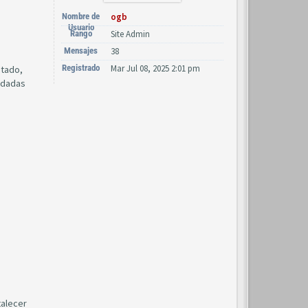
Nombre de
ogb
Usuario
Rango
Site Admin
Mensajes
38
Registrado
Mar Jul 08, 2025 2:01 pm
stado,
aldadas
talecer