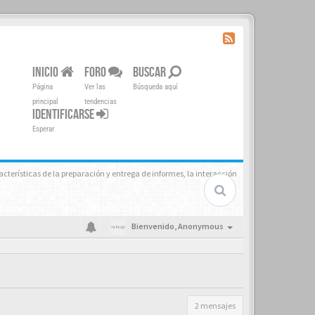
INICIO
FORO
BUSCAR
Página
Ver las
Búsqueda aquí
principal
tendencias
IDENTIFICARSE
Esperar
acterísticas de la preparación y entrega de informes, la interacción
Bienvenido,
Anonymous
2 mensajes