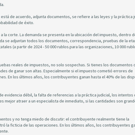
da.
 está de acuerdo, adjunta documentos, se refiere a las leyes y la práctica ju
babilidad de éxito.
vas a la corte. La demanda se presenta en la ubicación del impuesto, dentro d
anda se adjuntan todos los documentos, correspondencia, pruebas de la et
tatales (a partir de 2024 - 50 000 rublos.para las organizaciones, 10 000 rubl
pruebas reales de impuestos, no solo sospechas. Si tienes los documentos 
idades de ganar son altas. Especialmente si el impuesto cometió errores de
nes. En los últimos años, los contribuyentes ganan hasta el 40% de las disp
e evidencia débil, la falta de referencias a la práctica judicial, los intentos
es mejor atraer a un especialista de inmediato, si las cantidades son grand
umentos y no tenga miedo de discutir: el contribuyente realmente tiene la
 la ficticia de las operaciones. En los últimos años, los contribuyentes g
ente.