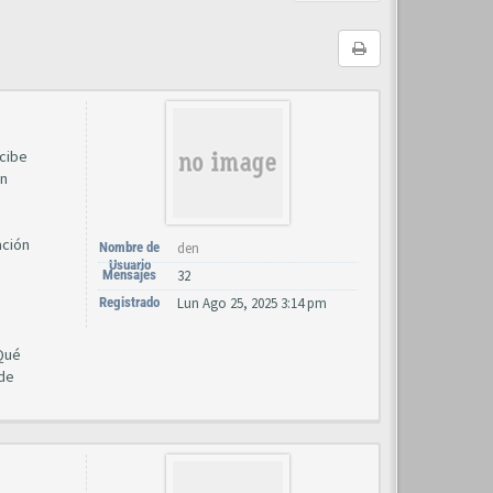
ecibe
in
ación
Nombre de
den
Usuario
Mensajes
32
Registrado
Lun Ago 25, 2025 3:14 pm
¿Qué
 de