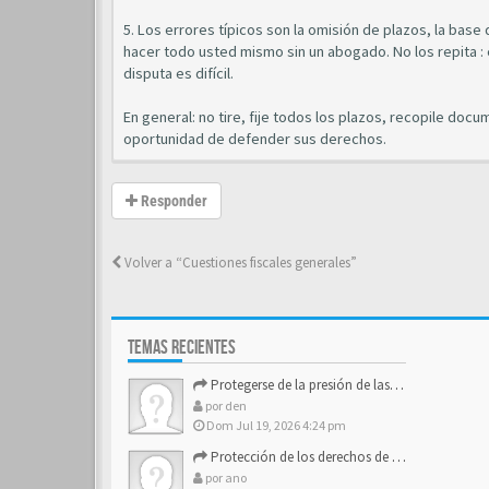
5. Los errores típicos son la omisión de plazos, la base d
hacer todo usted mismo sin un abogado. No los repita : 
disputa es difícil.
En general: no tire, fije todos los plazos, recopile doc
oportunidad de defender sus derechos.
Responder
Volver a “Cuestiones fiscales generales”
TEMAS RECIENTES
Protegerse de la presión de las estructuras de control
por
den
Dom Jul 19, 2026 4:24 pm
Protección de los derechos de autor y los activos de marca
por
ano