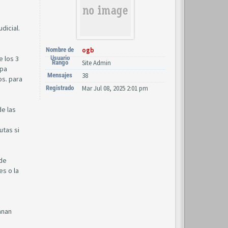
dicial.
Nombre de
ogb
e los 3
Usuario
Rango
Site Admin
apa
Mensajes
38
os. para
Registrado
Mar Jul 08, 2025 2:01 pm
de las
utas si
 de
es o la
anan