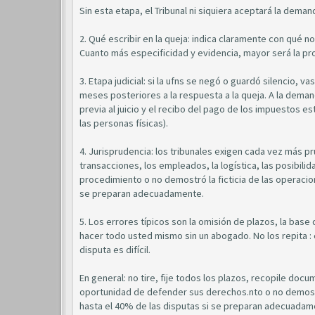
Sin esta etapa, el Tribunal ni siquiera aceptará la deman
2. Qué escribir en la queja: indica claramente con qué no
Cuanto más especificidad y evidencia, mayor será la pro
3. Etapa judicial: si la ufns se negó o guardó silencio, 
meses posteriores a la respuesta a la queja. A la dem
previa al juicio y el recibo del pago de los impuestos es
las personas físicas).
4. Jurisprudencia: los tribunales exigen cada vez más 
transacciones, los empleados, la logística, las posibil
procedimiento o no demostró la ficticia de las operacio
se preparan adecuadamente.
5. Los errores típicos son la omisión de plazos, la base d
hacer todo usted mismo sin un abogado. No los repita : 
disputa es difícil.
En general: no tire, fije todos los plazos, recopile doc
oportunidad de defender sus derechos.nto o no demostró
hasta el 40% de las disputas si se preparan adecuadam