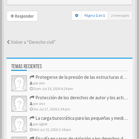
Página
1
de
1
2 mensajes
Responder
Volver a “Derecho civil”
TEMAS RECIENTES
Protegerse de la presión de las estructuras de control
por
den
Dom Jul 19, 2026 4:24 pm
Protección de los derechos de autor y los activos de marca
por
ano
Vie Jul 17, 2026 2:34 pm
La carga burocrática para las pequeñas y medianas empresas
por
ogbet
Mié Jul 15, 2026 2:18 pm
Fiscalía en casos de violación a los derechos de los consum…