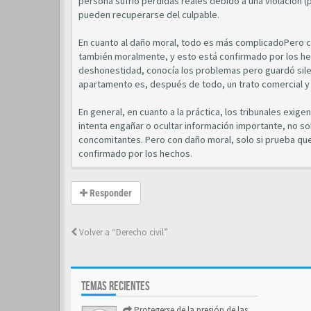
persona sufrió pérdidas reales debido a una violación (
pueden recuperarse del culpable.
En cuanto al daño moral, todo es más complicadoPero co
también moralmente, y esto está confirmado por los h
deshonestidad, conocía los problemas pero guardó silen
apartamento es, después de todo, un trato comercial y
En general, en cuanto a la práctica, los tribunales exig
intenta engañar o ocultar información importante, no so
concomitantes. Pero con daño moral, solo si prueba que
confirmado por los hechos.
Responder
Volver a “Derecho civil”
TEMAS RECIENTES
Protegerse de la presión de las estructuras de control