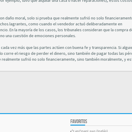
por ejemplo, tuvo que alquilar una casa o hacer reparaciones), estos costo
n daño moral, solo si prueba que realmente sufrió no solo financierament
echos.lagrantes, como cuando el vendedor actuó deliberadamente en
cio. En la mayoría de los casos, los tribunales consideran que la compra d
 no una cuestión de emociones personales.
en cada vez más que las partes actúen con buena fe y transparencia. Si algui
lo corre el riesgo de perder el dinero, sino también de pagar todas las pér
 realmente sufrió no solo financieramente, sino también moralmente, y es
FAVORITOS
enOpenLaws (Inglés)