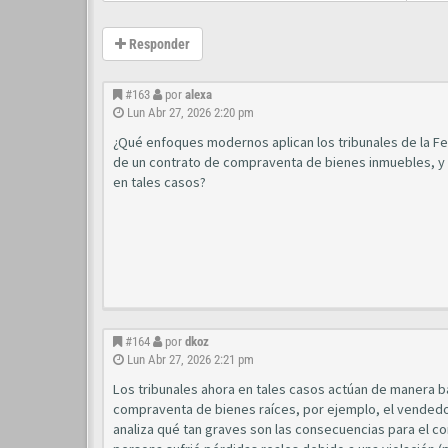
Responder
#163
por
alexa
Lun Abr 27, 2026 2:20 pm
¿Qué enfoques modernos aplican los tribunales de la Fed
de un contrato de compraventa de bienes inmuebles, y c
en tales casos?
#164
por
dkoz
Lun Abr 27, 2026 2:21 pm
Los tribunales ahora en tales casos actúan de manera ba
compraventa de bienes raíces, por ejemplo, el vendedor
analiza qué tan graves son las consecuencias para el comp