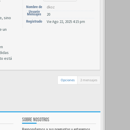
s
Nombre de
dkoz
Usuario
Mensajes
20
e, sino
Registrado
Vie Ago 22, 2025 4:15 pm
e un
en
didas
to está
Opciones
2 mensajes
SOBRE NOSOTROS
Respondamos a sus preguntas y estaremos