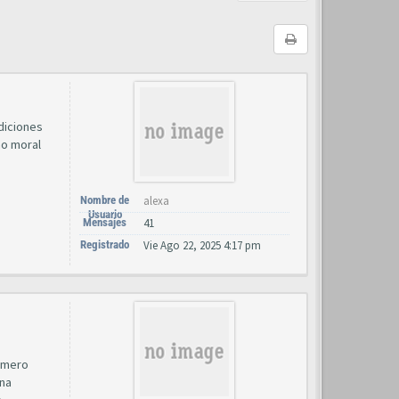
diciones
ño moral
Nombre de
alexa
Usuario
Mensajes
41
Registrado
Vie Ago 22, 2025 4:17 pm
rimero
una