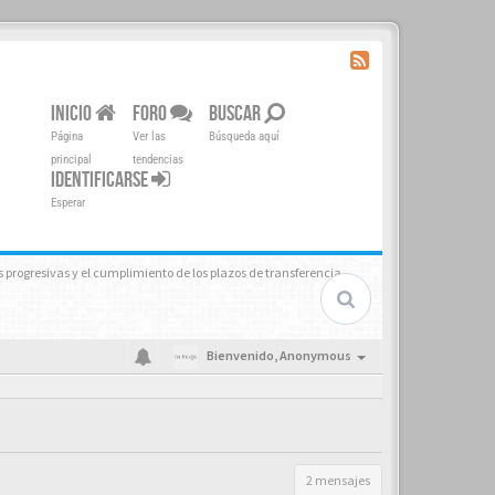
INICIO
FORO
BUSCAR
Página
Ver las
Búsqueda aquí
principal
tendencias
IDENTIFICARSE
Esperar
 progresivas y el cumplimiento de los plazos de transferencia.
Bienvenido,
Anonymous
2 mensajes