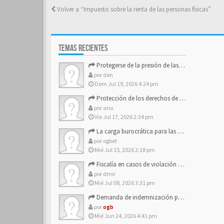
Volver a “Impuesto sobre la renta de las personas físicas”
TEMAS RECIENTES
Protegerse de la presión de las estructuras de control
por
den
Dom Jul 19, 2026 4:24 pm
Protección de los derechos de autor y los activos de marca
por
ano
Vie Jul 17, 2026 2:34 pm
La carga burocrática para las pequeñas y medianas empresas
por
ogbet
Mié Jul 15, 2026 2:18 pm
Fiscalía en casos de violación a los derechos de los consum…
por
dmir
Mié Jul 08, 2026 3:31 pm
Demanda de indemnización por daño moral contra la empresa
por
ogb
Mié Jun 24, 2026 4:41 pm