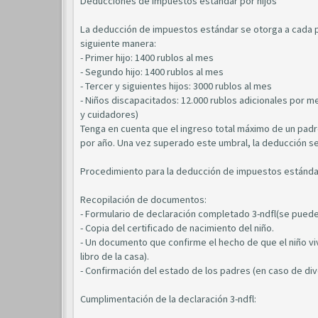
Deducciones de impuestos estándar por hijos
La deducción de impuestos estándar se otorga a cada pa
siguiente manera:
- Primer hijo: 1400 rublos al mes
- Segundo hijo: 1400 rublos al mes
- Tercer y siguientes hijos: 3000 rublos al mes
- Niños discapacitados: 12.000 rublos adicionales por 
y cuidadores)
Tenga en cuenta que el ingreso total máximo de un padre
por año. Una vez superado este umbral, la deducción se
Procedimiento para la deducción de impuestos estánda
Recopilación de documentos:
- Formulario de declaración completado 3-ndfl(se puede
- Copia del certificado de nacimiento del niño.
- Un documento que confirme el hecho de que el niño viv
libro de la casa).
- Confirmación del estado de los padres (en caso de divo
Cumplimentación de la declaración 3-ndfl: