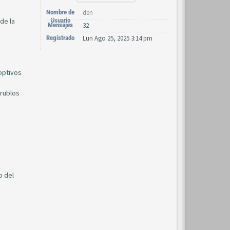
Nombre de
den
de la
Usuario
Mensajes
32
Registrado
Lun Ago 25, 2025 3:14 pm
optivos
 rublos
o del