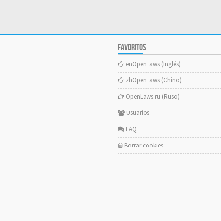
FAVORITOS
enOpenLaws (Inglés)
zhOpenLaws (Chino)
OpenLaws.ru (Ruso)
Usuarios
FAQ
Borrar cookies