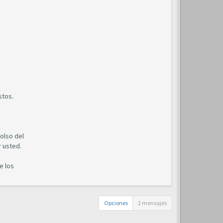
stos.
olso del
 usted.
e los
Opciones
2 mensajes