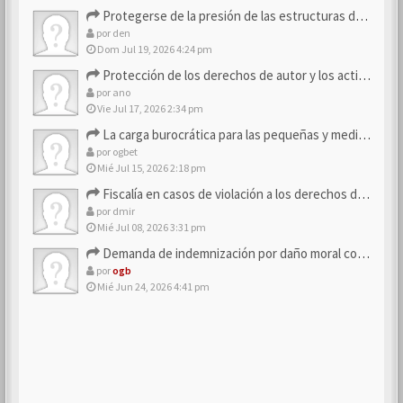
Protegerse de la presión de las estructuras de control
por
den
Dom Jul 19, 2026 4:24 pm
Protección de los derechos de autor y los activos de marca
por
ano
Vie Jul 17, 2026 2:34 pm
La carga burocrática para las pequeñas y medianas empresas
por
ogbet
Mié Jul 15, 2026 2:18 pm
Fiscalía en casos de violación a los derechos de los consum…
por
dmir
Mié Jul 08, 2026 3:31 pm
Demanda de indemnización por daño moral contra la empresa
por
ogb
Mié Jun 24, 2026 4:41 pm