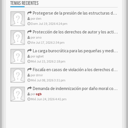
TEMAS RECIENTES
Protegerse de la presión de las estructuras de control
por
den
Dom Jul 19, 2026 4:24 pm
Protección de los derechos de autor y los activos de marca
por
ano
Vie Jul 17, 2026 2:34 pm
La carga burocrática para las pequeñas y medianas empresas
por
ogbet
Mié Jul 15, 2026 2:18 pm
Fiscalía en casos de violación a los derechos de los consum…
por
dmir
Mié Jul 08, 2026 3:31 pm
Demanda de indemnización por daño moral contra la empresa
por
ogb
Mié Jun 24, 2026 4:41 pm