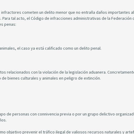
s infractores cometen un delito menor que no entraña daños importantes a
 Para tal acto, el Código de infracciones administrativas de la Federación 
es penas:
animales, el caso ya está calificado como un delito penal.
itos relacionados con la violación de la legislación aduanera. Concretamente
o de bienes culturales y animales en peligro de extinción.
upo de personas con connivencia previa o por un grupo delictivo organizado
ños.
mo objetivo prevenir el tráfico ilegal de valiosos recursos naturales y arte