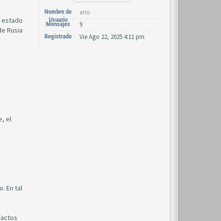
Nombre de
ano
l estado
Usuario
Mensajes
9
de Rusia
Registrado
Vie Ago 22, 2025 4:11 pm
, el
. En tal
factos