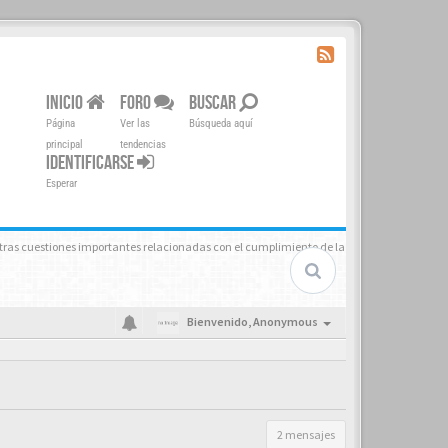
INICIO
FORO
BUSCAR
Página
Ver las
Búsqueda aquí
principal
tendencias
IDENTIFICARSE
Esperar
tras cuestiones importantes relacionadas con el cumplimiento de la
Bienvenido,
Anonymous
2 mensajes