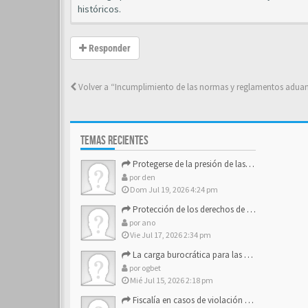
históricos.
Responder
Volver a “Incumplimiento de las normas y reglamentos adua
TEMAS RECIENTES
Protegerse de la presión de las estructuras de control
por
den
Dom Jul 19, 2026 4:24 pm
Protección de los derechos de autor y los activos de marca
por
ano
Vie Jul 17, 2026 2:34 pm
La carga burocrática para las pequeñas y medianas empresas
por
ogbet
Mié Jul 15, 2026 2:18 pm
Fiscalía en casos de violación a los derechos de los consum…