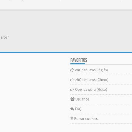
neros”
FAVORITOS
enOpenLaws (Inglés)
zhOpenLaws (Chino)
OpenLaws.ru (Ruso)
Usuarios
FAQ
Borrar cookies