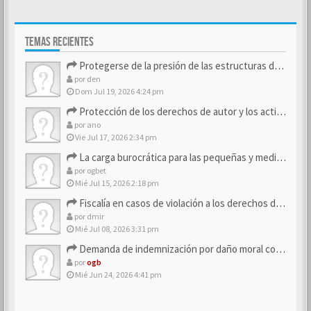
TEMAS RECIENTES
Protegerse de la presión de las estructuras de control
por
den
Dom Jul 19, 2026 4:24 pm
Protección de los derechos de autor y los activos de marca
por
ano
Vie Jul 17, 2026 2:34 pm
La carga burocrática para las pequeñas y medianas empresas
por
ogbet
Mié Jul 15, 2026 2:18 pm
Fiscalía en casos de violación a los derechos de los consum…
por
dmir
Mié Jul 08, 2026 3:31 pm
Demanda de indemnización por daño moral contra la empresa
por
ogb
Mié Jun 24, 2026 4:41 pm