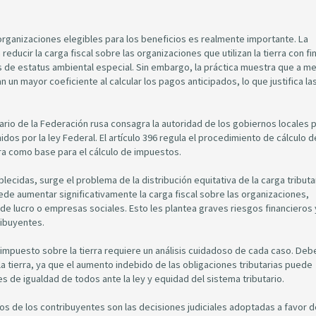
s organizaciones elegibles para los beneficios es realmente importante. La
educir la carga fiscal sobre las organizaciones que utilizan la tierra con fi
s de estatus ambiental especial. Sin embargo, la práctica muestra que a 
n un mayor coeficiente al calcular los pagos anticipados, lo que justifica la
utario de la Federación rusa consagra la autoridad de los gobiernos locales 
dos por la ley Federal. El artículo 396 regula el procedimiento de cálculo d
rra como base para el cálculo de impuestos.
ecidas, surge el problema de la distribución equitativa de la carga tributar
ede aumentar significativamente la carga fiscal sobre las organizaciones,
de lucro o empresas sociales. Esto les plantea graves riesgos financieros 
ibuyentes.
l impuesto sobre la tierra requiere un análisis cuidadoso de cada caso. Deb
 la tierra, ya que el aumento indebido de las obligaciones tributarias puede
es de igualdad de todos ante la ley y equidad del sistema tributario.
s de los contribuyentes son las decisiones judiciales adoptadas a favor d