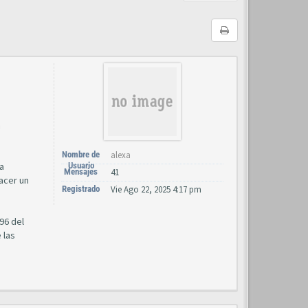
n
Nombre de
alexa
ra
Usuario
Mensajes
41
acer un
Registrado
Vie Ago 22, 2025 4:17 pm
396 del
 las