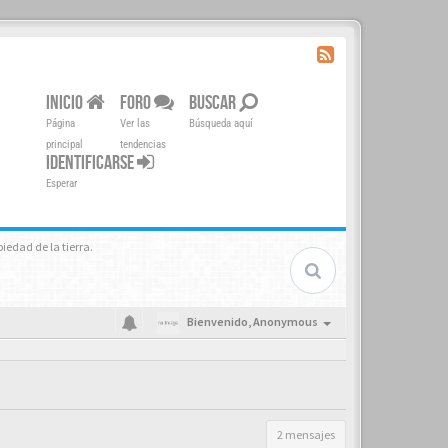
INICIO
FORO
BUSCAR
Página
Ver las
Búsqueda aquí
principal
tendencias
IDENTIFICARSE
Esperar
piedad de la tierra.
Bienvenido,
Anonymous
2 mensajes