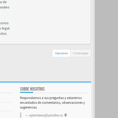
ia de
bunales
torios
 legal
sitos
Opciones
2 mensajes
SOBRE NOSOTROS
Respondamos a sus preguntas y estaremos
encantados de comentarios, observaciones y
sugerencias.
openlaws@yandex.ru