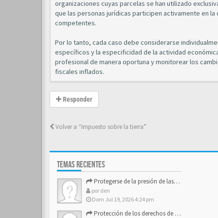
organizaciones cuyas parcelas se han utilizado exclusiv
que las personas jurídicas participen activamente en la 
competentes.
Por lo tanto, cada caso debe considerarse individualmen
específicos y la especificidad de la actividad económic
profesional de manera oportuna y monitorear los cambios
fiscales inflados.
Responder
Volver a “Impuesto sobre la tierra”
TEMAS RECIENTES
Protegerse de la presión de las estructuras de control
por
den
Dom Jul 19, 2026 4:24 pm
Protección de los derechos de autor y los activos de marca