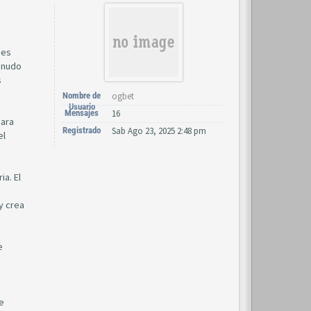
nes
menudo
s
Nombre de
ogbet
Usuario
Mensajes
16
para
Registrado
Sab Ago 23, 2025 2:48 pm
el
ia. El
y crea
e
e