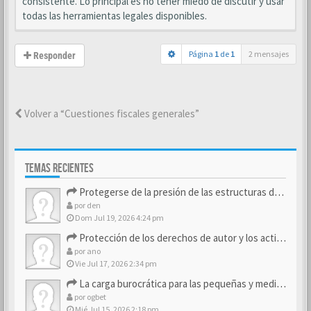
consistente. Lo principal es no tener miedo de discutir y usar
todas las herramientas legales disponibles.
Página
1
de
1
2 mensajes
Responder
Volver a “Cuestiones fiscales generales”
TEMAS RECIENTES
Protegerse de la presión de las estructuras de control
por
den
Dom Jul 19, 2026 4:24 pm
Protección de los derechos de autor y los activos de marca
por
ano
Vie Jul 17, 2026 2:34 pm
La carga burocrática para las pequeñas y medianas empresas
por
ogbet
Mié Jul 15, 2026 2:18 pm