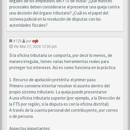
ilegales de los empleados del FTS de Rusia? ¿Qué matices
procesales deben considerarse al presentar una queja contra
una decisión del órgano tributario? ¿Cuál es el papel del
sistema judicial en la resolución de disputas con las
autoridades fiscales?
#128
por
ogb
Vie Mar 27, 2026 12:30 pm
Si la oficina tributaria se comporta, por decir lo menos, de
manera irregular, tienes varias herramientas reales para
proteger tus intereses. Así es como funciona en la práctica:
1. Recurso de apelación pretérita: el primer paso
Primero conviene intentar resolver el asunto dentro del
propio sistema tributario. La queja puede presentarse:
A una oficina tributaria superior (por ejemplo, a la Dirección de
la FTS por región, si la disputa es con la oficina distrital).
A través de la cuenta personal del contribuyente, por correo
o de persona.
Aspectos importantes: